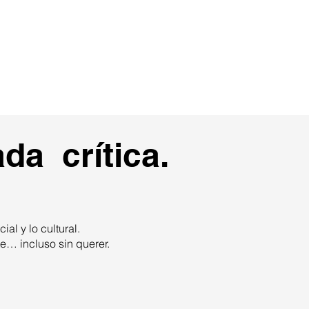
IA
Proyectos
Contacto
da crítica.
ial y lo cultural.
te… incluso sin querer.