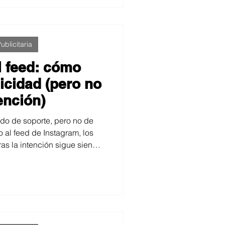
ublicitaria
al feed: cómo
icidad (pero no
ención)
do de soporte, pero no de
co al feed de Instagram, los
as la intención sigue siendo
n, generar emoción, crear
ón. En un mundo de scroll
 adapta, pero la esencia
rmanece intacta.