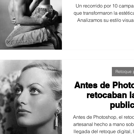
tend
Un recorrido por 10 campa
que transformaron la estétic
Analizamos su estilo visual
transmitieron y por qué 
homenaje a la fotografía po
que en Fotoprostudio
Retoque p
Antes de Phot
retocaban 
public
Antes de Photoshop, el retoq
artesanal hecho a mano sobr
llegada del retoque digital,