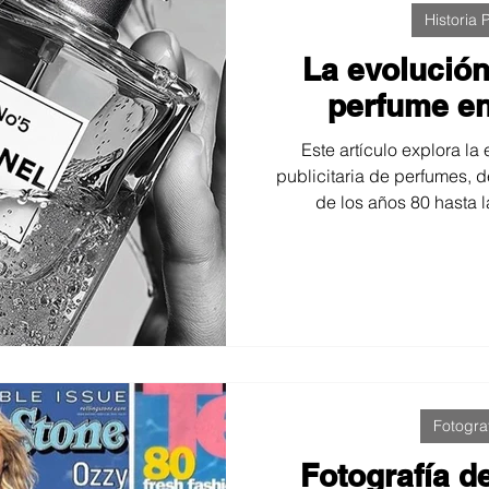
Historia P
La evolución
perfume en
Este artículo explora la 
publicitaria de perfumes, 
de los años 80 hasta l
cinematográficas actuales
las tendencias estéticas, la
papel del frasco como pro
cómo la fotografía ha sido
fragancia invisible en un un
descripc
Fotogra
Fotografía d