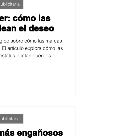
ublicitaria
er: cómo las
ean el deseo
lógico sobre cómo las marcas
El artículo explora cómo las
status, dictan cuerpos
n mundos idealizados. Un
 de moda como herramienta de
ue transforma identidad,
y aspiración.
ublicitaria
 más engañosos