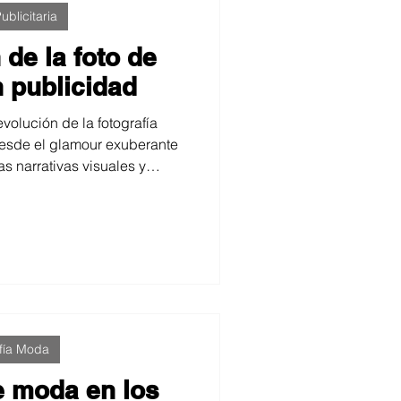
ublicitaria
 de la foto de
 publicidad
evolución de la fotografía
desde el glamour exuberante
as narrativas visuales y
. Analiza cómo han cambiado
 representación del lujo y el
tagonista visual, mostrando
 clave para transformar una
iverso aspiracional. Meta
ión (SEO)
fía Moda
e moda en los