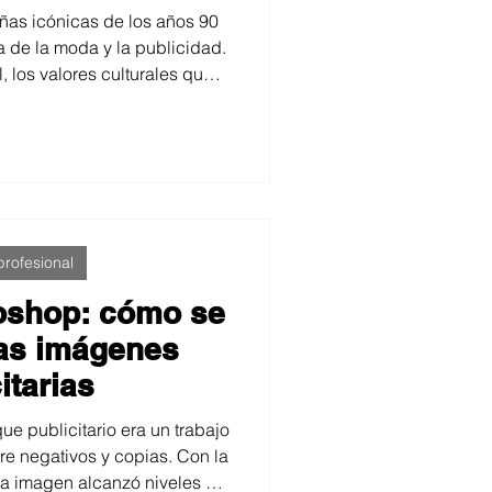
encia
ñas icónicas de los años 90
a de la moda y la publicidad.
, los valores culturales que
siguen influyendo hoy. Un
derosa y al enfoque creativo
 seguimos defendiendo.
rofesional
oshop: cómo se
las imágenes
itarias
ue publicitario era un trabajo
e negativos y copias. Con la
 la imagen alcanzó niveles de