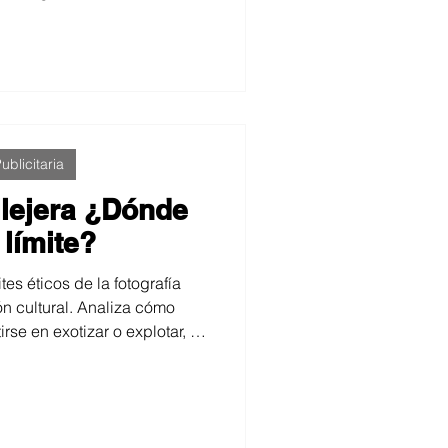
o toda una era estética. Hoy,
lve a transformar la fotografía,
ales evolucionan hacia un
utenticidad y narrativa visual.
ublicitaria
llejera ¿Dónde
 límite?
tes éticos de la fotografía
ón cultural. Analiza cómo
se en exotizar o explotar, y
os para reflexionar sobre la
rafo y la necesidad de una
ente y respetuosa.