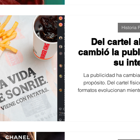
Historia P
Del cartel 
cambió la publ
su int
La publicidad ha cambia
propósito. Del cartel físi
formatos evolucionan mientr
la misma: captar atenció
conexión y provocar acci
constante, la imagen se
publicitaria pe