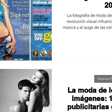
2
La fotografía de moda d
revolución visual influenc
música y el auge de las ce
la estética Y2K, el estilo pap
las técnicas que definier
reales de fotógrafos,
transformaron la manera
ima
Historia P
La moda de l
imágenes: 
publicitaria