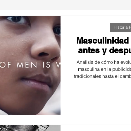
Historia P
Masculinidad 
antes y despu
Análisis de cómo ha evol
masculina en la publicid
tradicionales hasta el camb
artículo explora cómo este
más real y diversa impacta 
conexión con el consu
posicionarse en