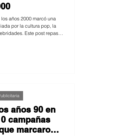
000
e los años 2000 marcó una
iada por la cultura pop, la
lebridades. Este post repasa
arazzi, la narrativa editorial y
on la década, con ejemplos
 campañas y modelos que
 de entender la moda y la
gen.
ublicitaria
os años 90 en
10 campañas
s que marcaron