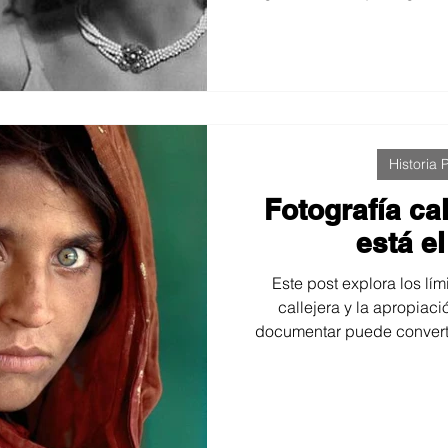
perfección inéditos, marcand
la inteligencia artificial vue
mientras los gustos visu
equilibrio entre tecnología, a
Historia P
Fotografía ca
está el
Este post explora los lími
callejera y la apropiaci
documentar puede convertir
revisa casos reales polémic
responsabilidad del fotóg
mirada más consci