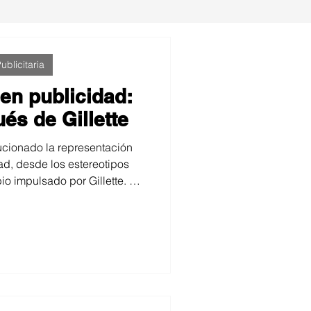
ublicitaria
en publicidad:
és de Gillette
ucionado la representación
ad, desde los estereotipos
io impulsado por Gillette. El
 giro hacia una masculinidad
en la percepción de marca, la
midor y los riesgos de
 temas sociales.