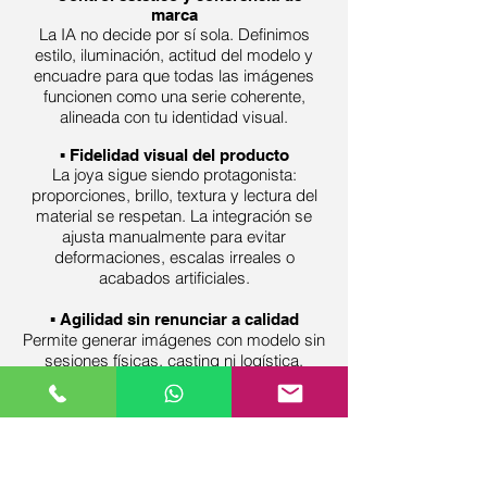
marca
La IA no decide por sí sola. Definimos
estilo, iluminación, actitud del modelo y
encuadre para que todas las imágenes
funcionen como una serie coherente,
alineada con tu identidad visual.
▪️ Fidelidad visual del producto
La joya sigue siendo protagonista:
proporciones, brillo, textura y lectura del
material se respetan. La integración se
ajusta manualmente para evitar
deformaciones, escalas irreales o
acabados artificiales.
▪️
Agilidad sin renunciar a calidad
Permite generar imágenes con modelo sin
sesiones físicas, casting ni logística,
reduciendo tiempos de producción sin
sacrificar criterio ni acabado profesional.
▪️
Escalabilidad controlada
Ideal para ampliar colecciones, crear
variaciones visuales o generar contenido