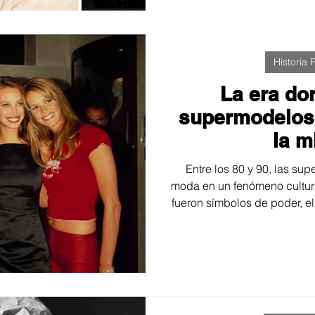
Historia P
La era do
supermodelos
la m
Entre los 80 y 90, las su
moda en un fenómeno cultura
fueron símbolos de poder, el
era previa al retoque digita
y presencia. Este viaje vi
cambió nuestra forma de 
FotoProStudio seguimos in