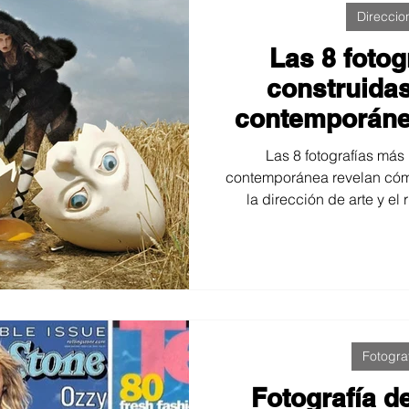
Direccio
Las 8 fotog
construida
contemporánea
s
Las 8 fotografías más
contemporánea revelan cómo e
la dirección de arte y el
imágenes memorables. Este 
que destacan por su inten
capacidad para transformar
la moda
Fotogra
Fotografía d