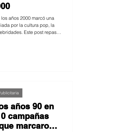
000
e los años 2000 marcó una
iada por la cultura pop, la
lebridades. Este post repasa
arazzi, la narrativa editorial y
on la década, con ejemplos
 campañas y modelos que
 de entender la moda y la
gen.
ublicitaria
os años 90 en
10 campañas
s que marcaron