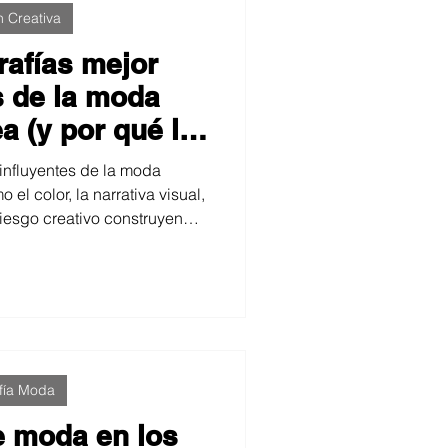
n Creativa
rafías mejor
s de la moda
 (y por qué lo
on)
 influyentes de la moda
l color, la narrativa visual,
 riesgo creativo construyen
análisis profundiza en obras
ción, coherencia estética y
 la forma en que entendemos
 actual.
fía Moda
e moda en los