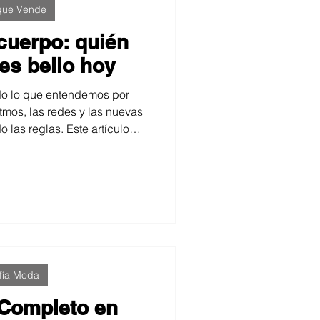
 que Vende
 cuerpo: quién
es bello hoy
do lo que entendemos por
itmos, las redes y las nuevas
las reglas. Este artículo
de la imagen para construir,
les de belleza, y sobre el rol
oráneo como narrador y
más diversa, ética y humana.
fía Moda
 Completo en