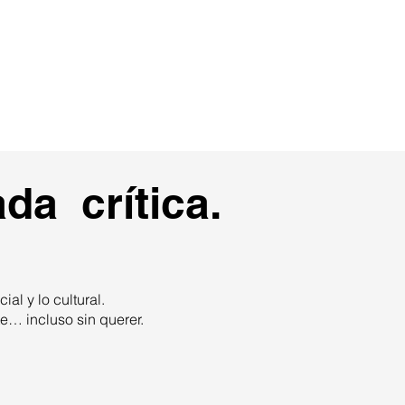
IA
Proyectos
Contacto
da crítica.
ial y lo cultural.
te… incluso sin querer.