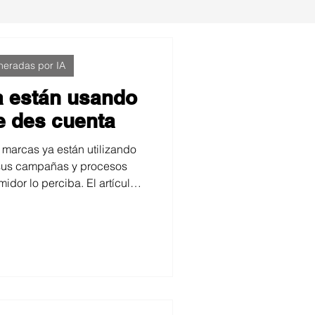
eradas por IA
a están usando
te des cuenta
 marcas ya están utilizando
en sus campañas y procesos
idor lo perciba. El artículo
ogía está transformando la
ad y la personalización en
cidad.