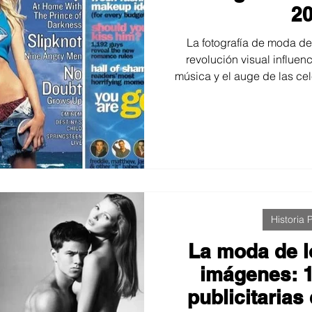
2
La fotografía de moda d
revolución visual influenc
música y el auge de las ce
la estética Y2K, el estilo pap
las técnicas que definier
reales de fotógrafos,
transformaron la manera
ima
Historia P
La moda de l
imágenes: 
publicitaria