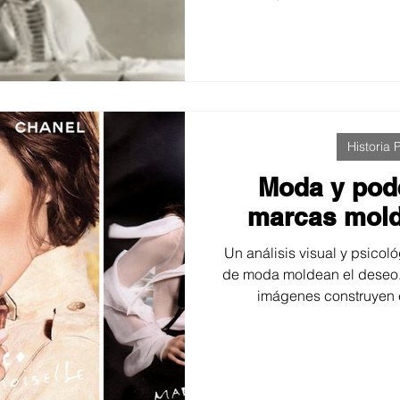
imágenes en nuestra mirad
fotógrafo en un sistema q
recuperar la autenticida
necesario en la cu
Historia P
Moda y pod
marcas mold
Un análisis visual y psico
de moda moldean el deseo. 
imágenes construyen e
aspiracionales y vende
recorrido por la fotografía
poder y como lenguaje q
percepción 