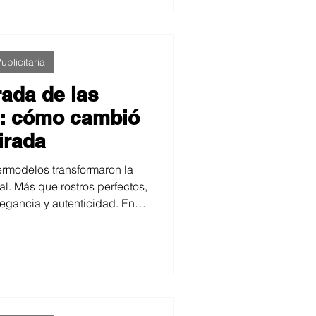
ublicitaria
rada de las
: cómo cambió
irada
permodelos transformaron la
l. Más que rostros perfectos,
egancia y autenticidad. En la
l, la cámara capturaba verdad
sual recuerda cómo esa época
mirar la belleza y cómo en
spirándonos en su esencia.