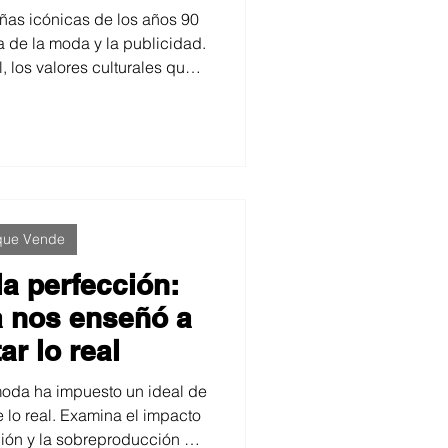
encia
ñas icónicas de los años 90
a de la moda y la publicidad.
, los valores culturales que
siguen influyendo hoy. Un
derosa y al enfoque creativo
 seguimos defendiendo.
 que Vende
la perfección:
 nos enseñó a
ar lo real
moda ha impuesto un ideal de
 lo real. Examina el impacto
ción y la sobreproducción de