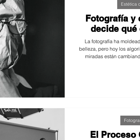
Estética
Fotografía y
decide qué 
La fotografía ha moldea
belleza, pero hoy los algor
miradas están cambiando 
reflexiona sobre el poder 
cuestionar o liberar los idea
del fotógrafo contemp
responsable de una mirada 
Fotogra
El Proceso