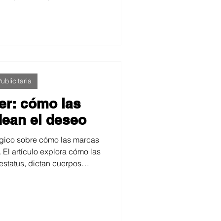
a, y cuestiona el papel del
ue borra humanidad. Propone
d como un acto creativo y
ltura visual actual.
ublicitaria
er: cómo las
ean el deseo
lógico sobre cómo las marcas
El artículo explora cómo las
status, dictan cuerpos
n mundos idealizados. Un
 de moda como herramienta de
ue transforma identidad,
y aspiración.