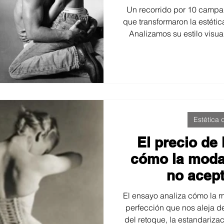
tend
Un recorrido por 10 campa
que transformaron la estétic
Analizamos su estilo visual
transmitieron y por qué 
homenaje a la fotografía po
que en Fotoprostudio
Estética
El precio de 
cómo la moda
no acept
El ensayo analiza cómo la 
perfección que nos aleja de
del retoque, la estandariza