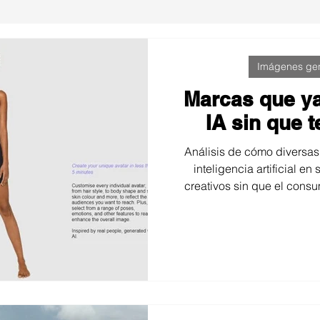
Imágenes gen
Marcas que y
IA sin que 
Análisis de cómo diversas
inteligencia artificial 
creativos sin que el consum
explora cómo esta tecnol
producción, la creativid
publi