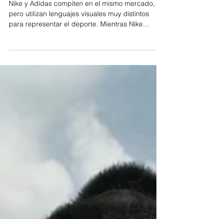
Nike vs Adidas: dos formas
opuestas de fotografiar
deporte
Nike y Adidas compiten en el mismo mercado,
pero utilizan lenguajes visuales muy distintos
para representar el deporte. Mientras Nike
apuesta por imágenes intensas centradas en el
esfuerzo y la narrativa atlética, Adidas suele
explorar una estética más estilizada vinculada a
la cultura urbana. Analizamos cómo cada marca
usa la fotografía para construir identidad y
conectar con su público.