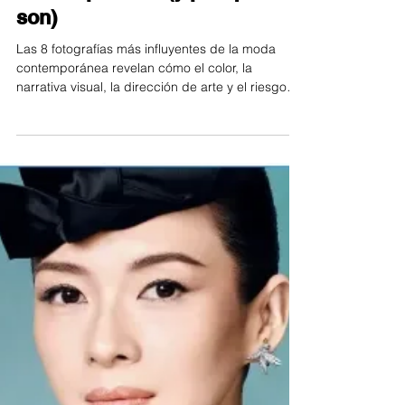
Direccion Creativa
Las 8 fotografías mejor
construidas de la moda
contemporánea (y por qué lo
son)
Las 8 fotografías más influyentes de la moda
contemporánea revelan cómo el color, la
narrativa visual, la dirección de arte y el riesgo
creativo construyen imágenes memorables. Este
análisis profundiza en obras que destacan por su
intención, coherencia estética y capacidad para
transformar la forma en que entendemos la moda
actual.