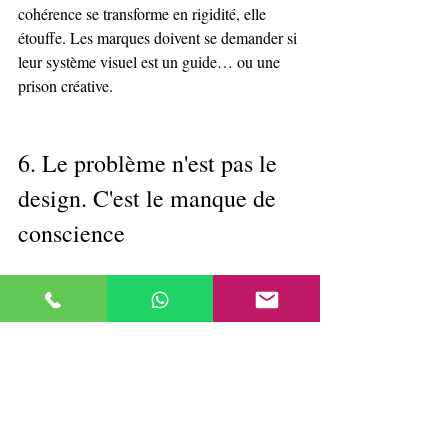
cohérence se transforme en rigidité, elle 
étouffe. Les marques doivent se demander si 
leur système visuel est un guide… ou une 
prison créative.
6. Le problème n'est pas le 
design. C'est le manque de 
conscience
Nous ne disons pas qu'Apple est fasciste. Ni 
que l'utilisation de la symétrie ou du 
minimalisme vous rend autoritaire. Ce que 
nous disons, c'est ceci :
Si vous ne réexaminez pas les 
codes que vous utilisez, vous 