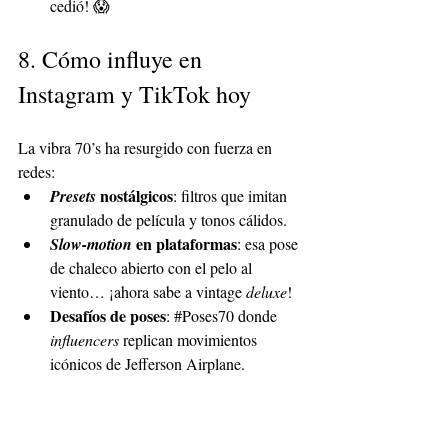
cedió! 😱
8. Cómo influye en 
Instagram y TikTok hoy
La vibra 70’s ha resurgido con fuerza en 
redes:
 nostálgicos
Presets
: filtros que imitan 
granulado de película y tonos cálidos.
 en plataformas
Slow-motion
: esa pose 
de chaleco abierto con el pelo al 
viento… ¡ahora sabe a vintage 
deluxe
!
Desafíos de poses
:
#Poses70
 do
nde 
influencers
 replican movimientos 
icónicos de Jefferson Airplane.