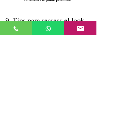
9. Tips para recrear el look 
setentero hoy
Paleta de colores
: naranja quemado, 
marrón tierra, mostaza y turquesa.
Prendas clave
: pantalones 
acampanados, chaquetas con flecos, 
blusas con estampados psicodélicos.
Accesorios imposibles
: gafas de sol 
grandes, pañuelos al cuello, collares 
maxideco.