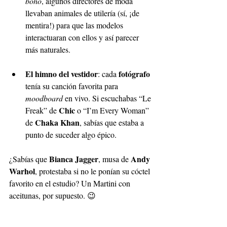
boho
, algunos directores de moda 
llevaban animales de utilería (sí, ¡de 
mentira!) para que las modelos 
interactuaran con ellos y así parecer 
más naturales.
El himno del vestidor
fotógrafo
: cada 
tenía su canción favorita para 
moodboard 
en vivo. Si escuchabas “Le 
 Chic
Freak” de
 o “I’m Every Woman” 
Chaka Khan
de 
, sabías que estaba a 
punto de suceder algo épico.
Bianca Jagger
Andy 
¿Sabías que 
, musa de 
Warhol
, protestaba si no le ponían su cóctel 
favorito en el estudio? Un Martini con 
aceitunas, por supuesto. 😉