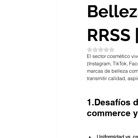
Belle
RRSS |
Obtuvo NaN de 5 es
El sector cosmético vi
(Instagram, TikTok, Fa
marcas de belleza com
transmitir calidad, asp
1.Desafíos d
commerce 
Uniformidad vs. cr