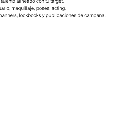
talento alineado con tu target.
uario, maquillaje, poses, acting.
 banners, lookbooks y publicaciones de campaña.