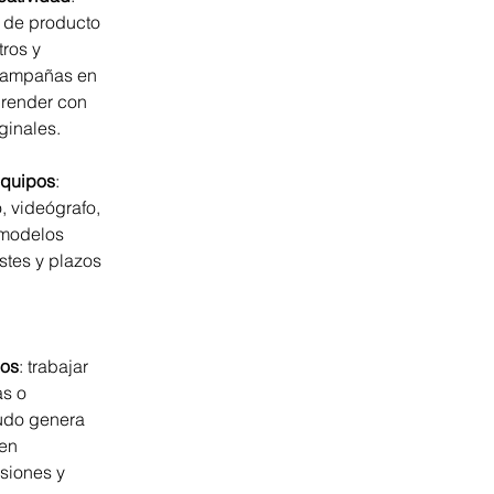
s de producto 
ros y 
 campañas en 
render con 
ginales.
equipos
: 
, videógrafo, 
y modelos 
tes y plazos 
dos
: trabajar 
s o 
udo genera 
en 
siones y 