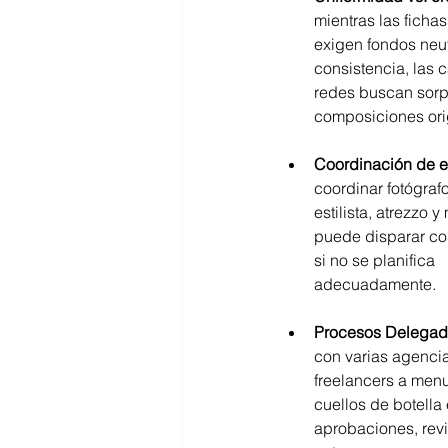
mientras las ficha
exigen fondos neut
consistencia, las
redes buscan sorp
composiciones ori
Coordinación de 
coordinar fotógrafo
estilista, atrezzo 
puede disparar cos
si no se planifica 
adecuadamente.
Procesos Delega
con varias agencia
freelancers a men
cuellos de botella 
aprobaciones, revi