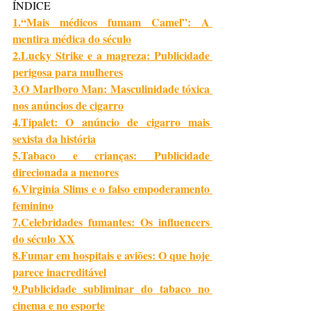
ÍNDICE
1.
“Mais médicos fumam Camel”: A 
mentira médica do século
2.
Lucky Strike e a magreza: Publicidade 
perigosa para mulheres
3.
O Marlboro Man: Masculinidade tóxica 
nos anúncios de cigarro
4.
Tipalet: O anúncio de cigarro mais 
sexista da história
5.
Tabaco e crianças: Publicidade 
direcionada a menores
6.
Virginia Slims e o falso empoderamento 
feminino
7.
Celebridades fumantes: Os influencers 
do século XX
8.
Fumar em hospitais e aviões: O que hoje 
parece inacreditável
9.
Publicidade subliminar do tabaco no 
cinema e no esporte