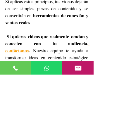
Si aplicas estos principios, tus videos dejarán 
de ser simples piezas de contenido y se 
herramientas de conexión y 
convertirán en 
ventas reales
.
Si quieres videos que realmente vendan y 
conecten con tu audiencia,
contáctanos
.
 Nuestro equipo te ayuda a 
transformar ideas en contenido estratégico 
que impulsa tus ventas.
¿Qué es un video de producto con 
propósito?
Es un video diseñado no solo para mostrar 
un producto, sino para conectar con la 
audiencia, transmitir valor y generar 
ventas mediante una historia clara y 
emocional.