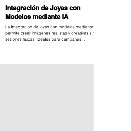
Imágenes generadas por IA
Integración de Joyas con
Modelos mediante IA
La integración de joyas con modelos mediante IA
permite crear imágenes realistas y creativas sin
sesiones físicas, ideales para campañas,
catálogos o previsualizaciones. Ofrece rapidez y
flexibilidad, pero presenta limitaciones en la
consistencia del modelo, fidelidad del producto y
control total del resultado. Es una herramienta
poderosa para proyectos visuales, aunque no
sustituye una producción fotográfica tradicional
cuando se requiere precisión absoluta.