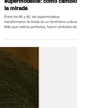
La era dorada de las
supermodelos: cómo cambió
la mirada
Entre los 80 y 90, las supermodelos
transformaron la moda en un fenómeno cultural.
Más que rostros perfectos, fueron símbolos de
poder, elegancia y autenticidad. En la era previa
al retoque digital, la cámara capturaba verdad y
presencia. Este viaje visual recuerda cómo esa
época cambió nuestra forma de mirar la belleza y
cómo en FotoProStudio seguimos inspirándonos
en su esencia.