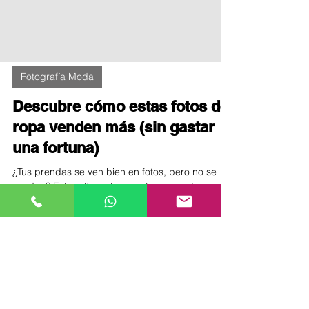
Fotografía Moda
Descubre cómo estas fotos de
ropa venden más (sin gastar
una fortuna)
¿Tus prendas se ven bien en fotos, pero no se
venden? Este artículo te muestra por qué la
imagen es la clave en moda online y cómo
mejorarla. Descubre los tipos de fotos que más
convierten en ecommerce, los errores que debes