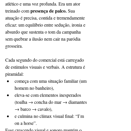
atlético e uma voz profunda. Era um ator 
presença de palco. 
treinado com 
Sua 
atuação é precisa, contida e tremendamente 
eficaz: um equilíbrio entre sedução, ironia e 
absurdo que sustenta o tom da campanha 
sem quebrar a ilusão nem cair na paródia 
grosseira.
Cada segundo do comercial está carregado 
de estímulos visuais e verbais. A estrutura é 
piramidal:
começa com uma situação familiar (um 
homem no banheiro),
eleva-se com elementos inesperados 
(toalha → concha do mar → diamantes 
→ barco → cavalo),
e culmina no clímax visual final: “I’m 
on a horse”.
Esse crescendo visual e sonoro mantém o 