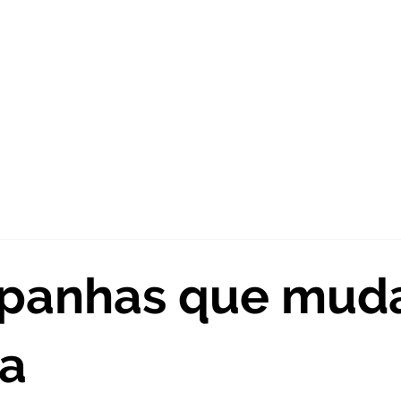
Sobre nós
Agência criativa
Fotografía
Víde
panhas que mud
a