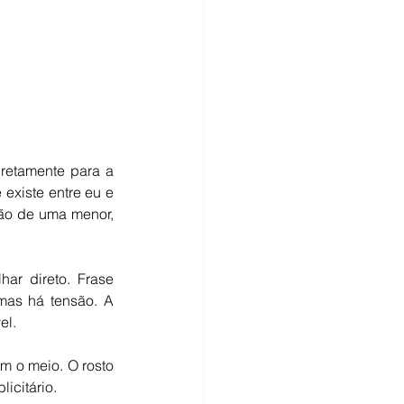
etamente para a 
xiste entre eu e 
ão de uma menor, 
ar direto. Frase 
as há tensão. A 
el.
m o meio. O rosto 
icitário.