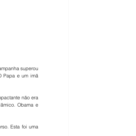
campanha superou 
O Papa e um imã 
mpactante não era 
slâmico. Obama e 
so. Esta foi uma 