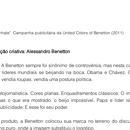
nhate". Campanha publicitária da United Colors of Benetton (2011)
ção criativa: Alessandro Benetton
 
A Benetton sempre foi sinônimo de controvérsia, mas nesta 
s: líderes mundiais se beijando na boca. Obama e Chávez. 
vendia roupas, vendia uma postura política.
fotojornalística. Cores planas. Enquadramentos clássicos. O i
s o que era mostrado: o beijo impossível. Papa e líder i
blicidade. E esse foi seu poder.
 produto, a Benetton colocou sua marca no terreno do discur
ng puro, onde a imagem substituiu o logotipo.