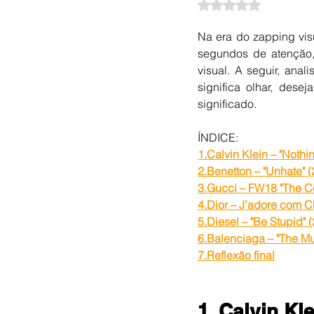
Avaliado com NaN d
Na era do zapping vis
segundos de atenção
visual. A seguir, ana
significa olhar, dese
significado.
ÍNDICE:
1.
Calvin Klein – "Noth
2.
Benetton – "Unhate" 
3.
Gucci
 – FW18 "The Co
4.
Dior – J’adore com C
5.
Diesel – "Be Stupid" 
6.
Balenciaga – "The M
7.
Reflexão final
1. Calvin K