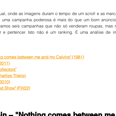
e 5 estrelas.
ual, onde as imagens duram o tempo de um scroll e as mar
, uma campanha poderosa é mais do que um bom anúncio: 
lisamos seis campanhas que não só venderam roupas, mas r
jar e pertencer. Isto não é um ranking. É uma análise de im
ing comes between me and my Calvins" (1981)
(2011)
llectors"
harlize Theron
(2010)
ud Show" (FW22)
lein – "Nothing comes between me