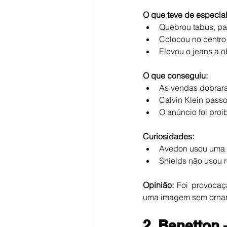
O que teve de especial
Quebrou tabus, pa
Colocou no centro
Elevou o jeans a o
O que conseguiu:
As vendas dobrar
Calvin Klein passo
O anúncio foi proi
Curiosidades:
Avedon usou uma a
Shields não usou r
Opinião:
 Foi provoca
uma imagem sem ornam
2. Benetton 