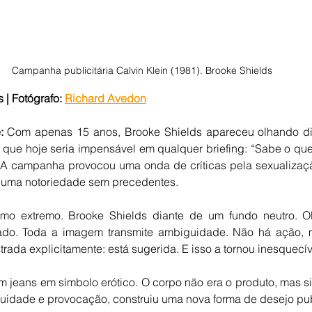
Campanha publicitária Calvin Klein (1981). Brooke Shields
| Fotógrafo: 
Richard Avedon
:
 Com apenas 15 anos, Brooke Shields apareceu olhando dir
ue hoje seria impensável em qualquer briefing: “Sabe o que e
A campanha provocou uma onda de críticas pela sexualizaç
uma notoriedade sem precedentes.
smo extremo. Brooke Shields diante de um fundo neutro. Olh
cado. Toda a imagem transmite ambiguidade. Não há ação, m
rada explicitamente: está sugerida. E isso a tornou inesquecív
m jeans em símbolo erótico. O corpo não era o produto, mas si
nuidade e provocação, construiu uma nova forma de desejo publ