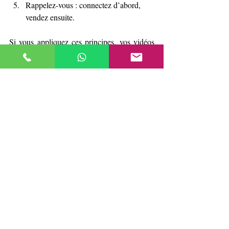
Rappelez-vous : connectez d’abord, 
vendez ensuite.
Si vous appliquez ces principes, vos vidéos 
mais des 
ne seront plus de simples contenus, 
outils réels de connexion et de vente.
Si vous voulez des vidéos qui vendent 
vraiment et qui connectent avec votre 
audience, 
contactez-nous. 
Notre équipe 
vous aide à transformer vos idées en 
contenus stratégiques qui boostent vos 
ventes.
Qu’est-ce qu’une vidéo de produit avec 
un but ?
C’est une vidéo conçue non seulement 
pour montrer un produit, mais pour 