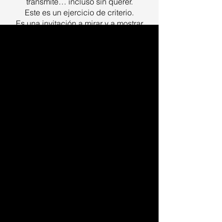
transmite… incluso sin querer.
Este es un ejercicio de criterio.
Es una invitación a mirar y a mostrar
con más intención.