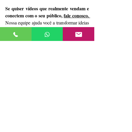
Se quiser vídeos que realmente vendam e 
conectem com o seu público, 
fale conosco. 
Nossa equipe ajuda você a transformar ideias 
em conteúdo estratégico que impulsiona suas 
vendas.
O que é um vídeo de produto com 
propósito?
É um vídeo criado não apenas para 
conectar 
mostrar um produto, mas para 
com o público
transmitir valor
gerar 
, 
 e 
vendas
 por meio de uma história clara e 
emocional.
Por que um vídeo estético não é 
suficiente?
Quais tipos de vídeos de produto 