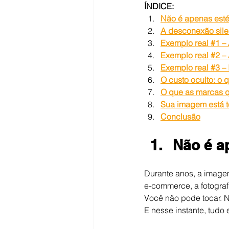
ÍNDICE:
Não é apenas esté
A desconexão sile
Exemplo real #1 
Exemplo real #2 – 
Exemplo real #3 –
O custo oculto: o 
O que as marcas q
Sua imagem está 
Conclusão
Não é a
Durante anos, a image
e-commerce, a fotografi
Você não pode tocar. N
E nesse instante, tudo 