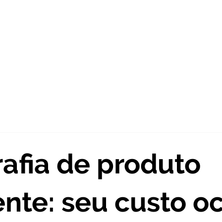
Sobre nós
Agência criativa
Fotografía
Víde
afia de produto
ente: seu custo o