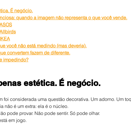
tica. É negócio.
nciosa: quando a imagem não representa o que você vende.
– ASOS
Allbirds
 IKEA
que você não está medindo (mas deveria).
ue convertem fazem de diferente.
te impedindo?
penas estética. É negócio.
m foi considerada uma questão decorativa. Um adorno. Um toqu
a não é um extra: ela é o núcleo.
ão pode provar. Não pode sentir. Só pode olhar.
está em jogo.