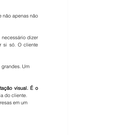
e não apenas não 
necessário dizer 
i só. O cliente 
s grandes. Um 
ção visual. É o 
a do cliente.
presas em um 