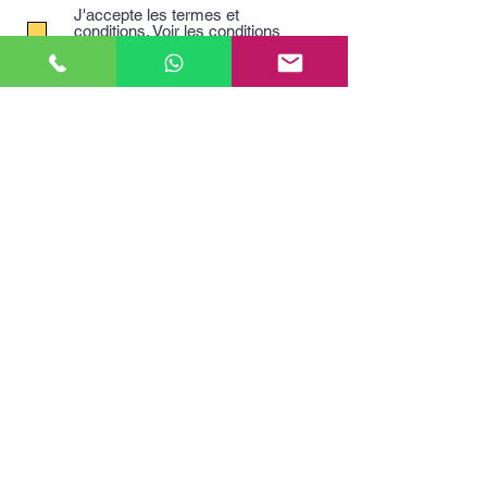
J'accepte les termes et
conditions.
Voir les conditions
d'utilisation
Je souhaite recevoir des
informations et des offres.
Envoyer