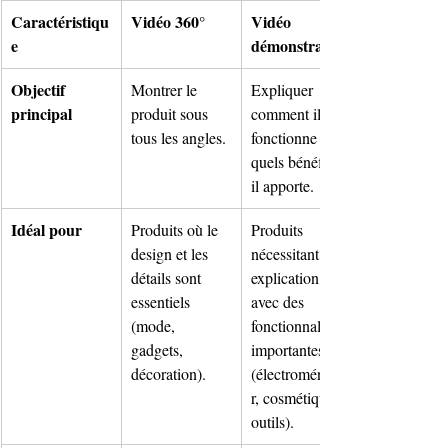
Caractéristiqu
Vidéo 360°
Vidéo 
e
démonstrative
Objectif 
Montrer le 
Expliquer 
principal
produit sous 
comment il 
tous les angles.
fonctionne et 
quels bénéfices 
il apporte.
Idéal pour
Produits où le 
Produits 
design et les 
nécessitant une 
détails sont 
explication ou 
essentiels 
avec des 
(mode, 
fonctionnalités 
gadgets, 
importantes 
décoration).
(électroménage
r, cosmétique, 
outils).