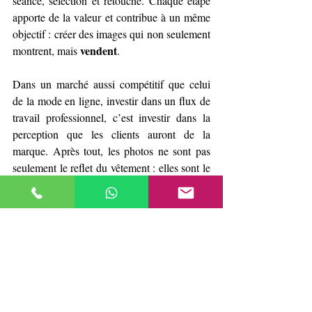
séance, sélection et retouche. Chaque étape 
apporte de la valeur et contribue à un même 
objectif : créer des images qui non seulement 
vendent
montrent, mais 
.
Dans un marché aussi compétitif que celui 
de la mode en ligne, investir dans un flux de 
travail professionnel, c’est investir dans la 
perception que les clients auront de la 
marque. Après tout, les photos ne sont pas 
seulement le reflet du vêtement : elles sont le 
pont entre le client et l’expérience 
d’achat
.
Si vous avez besoin de photographies de 
mode ou d’images avec mannequin invisible 
nous 
pour votre e-commerce, n’hésitez pas à 
contacter.
 Nous serons ravis de vous aider à 
présenter vos produits avec la plus grande 