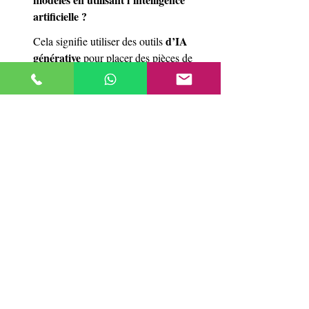
artificielle ?
d’IA 
Cela signifie utiliser des outils 
générative
 pour placer des pièces de 
joaillerie numériques (bagues, colliers, 
boucles d’oreilles, bracelets) sur des 
modèles virtuels ou réels, obtenant des 
hyperréalistes
images 
 sans nécessiter de 
séance physique. Cette technique combine 
design, photographie et technologie pour 
créer des résultats visuels naturels, 
esthétiques et cohérents.
Peut-elle remplacer complètement une 
séance photo traditionnelle ?
Dans quels cas est-il conseillé d’utiliser 
ce type d’images ?
Quel impact cette technologie a-t-elle 
sur l’industrie créative ?