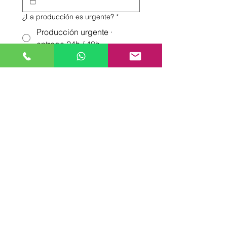
¿La producción es urgente?
*
Producción urgente ·
entrega 24h / 48h
Producción estándar ·
entrega estimada 4 a 12
días
Añade cualquier detalle importante
sobre las prendas o el resultado
esperado.
*
Adjunta ejemplos o guías visuales
Subir archivo
Enviar