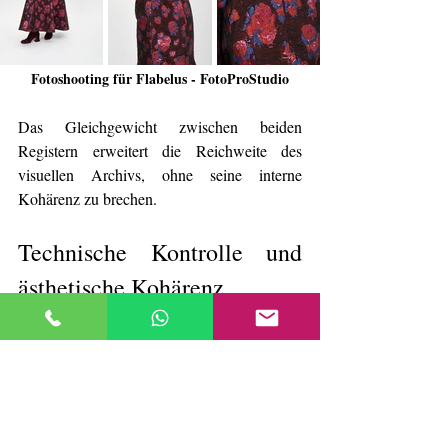
Fotoshooting für Flabelus - FotoProStudio
Das Gleichgewicht zwischen beiden 
Registern erweitert die Reichweite des 
visuellen Archivs, ohne seine interne 
Kohärenz zu brechen.
Technische Kontrolle und 
ästhetische Kohärenz
Sessions wurden die Bildregie
In allen 
 und 
Postproduktion
die 
 mit einer Logik der 
Zurückhaltung angegangen. Die Arbeit 
konzentrierte sich auf: