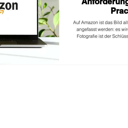
Anforderun
Prac
Auf Amazon ist das Bild al
angefasst werden: es wir
Fotografie ist der Schlü
erregen und Verkäufe zu erz
die technischen Anford
häufigsten Fehler und Best 
– vom obligatorischen weiß
Konsistenz, Lifestyle-B
Optimierung. Wer das Bild
Ver
Dienstleistungen
Inspiration
Fotografie
Erfolgsgeschichten
Vídeo
Blog​
Kreativagentur
Art Direction