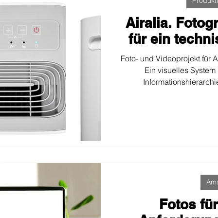
Produktf
Airalia. Fotog
für ein techn
Foto- und Videoprojekt für A
Ein visuelles System 
Informationshierarch
Produktbilder, erklärende I
Video kombiniert, um Vor
Zuverlässigkeit in einem 
Umfeld zu k
Am
Fotos fü