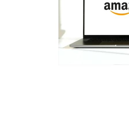
Das Studio
Modefotografie
Produktfotografie
Schmuckfotografie
Kosmetikfotografie
Amazon- und Marktplatzfotografie
Unsichtbares Schaufensterpuppe-
Fotografie