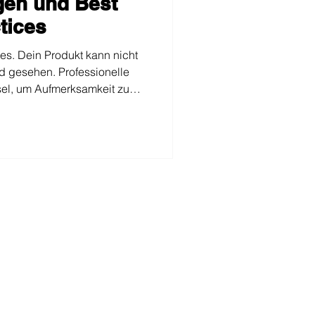
gen und Best
tices
les. Dein Produkt kann nicht
d gesehen. Professionelle
ssel, um Aufmerksamkeit zu
ielen. Dieser Beitrag erklärt
erungen von Amazon, die
Practices, um sich abzuheben
en Hintergrund über visuelle
ilder bis hin zur mobilen
 beherrscht, beherrscht den
kauf.
Kontakt
Calle de la Alcarria 7, Alm 20
Gebäude Roncesvalles
Coslada 28823 – Madrid
Spanien
+34 601 453 308