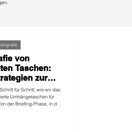
gen.
otografie
afie von
gten Taschen:
rategien zur
r Verkäufe auf
chritt für Schritt, wie wir das
azon
imierte Umhängetaschen für
n der Briefing-Phase, in der
ungen analysierten und den
 bis zum Aufbau des Sets mit
htung und 100 % weißem