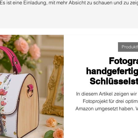
Es ist eine Einladung, mit mehr Absicht zu schauen und zu zei
Produktf
Fotogr
handgeferti
Schlüsselst
Steigerung de
In diesem Artikel zeigen wir S
Am
Fotoprojekt für drei opt
Amazon umgesetzt haben. Vo
wir die Plattformanforder
visuellen Stil festlegten,
kontrollierter Beleuc