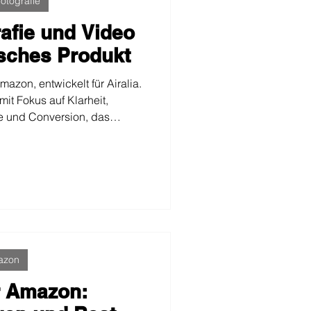
otografie
rafie und Video
isches Produkt
mazon, entwickelt für Airalia.
mit Fokus auf Klarheit,
ie und Conversion, das
nfografiken und funktionales
teile, Funktionsweise und
stark wettbewerbsintensiven
ommunizieren.
azon
r Amazon: