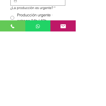
¿La producción es urgente?
*
Producción urgente ·
entrega 24h / 48h
Producción estándar ·
entrega estimada 4 a 12
días
Añade cualquier detalle importante
sobre las prendas o el resultado
esperado.
*
Adjunta ejemplos o guías visuales
Subir archivo
Enviar