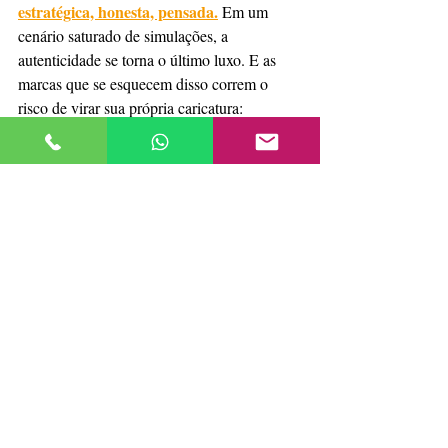
estratégica, honesta, pensada.
 Em um 
cenário saturado de simulações, a 
autenticidade se torna o último luxo. E as 
marcas que se esquecem disso correm o 
risco de virar sua própria caricatura: 
perfeitamente irrelevantes.
Porque, no fim das contas, não se trata de 
usar IA ou não.
Posts recentes
Ver tudo