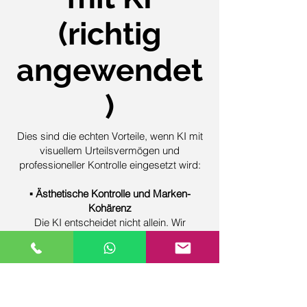
(richtig
angewendet
)
Dies sind die echten Vorteile, wenn KI mit
visuellem Urteilsvermögen und
professioneller Kontrolle eingesetzt wird:
▪️
Ästhetische Kontrolle und Marken-
Kohärenz
Die KI entscheidet nicht allein. Wir
definieren Stil, Beleuchtung, Modelhaltung
und Bildausschnitt, damit alle Bilder als
kohärente Serie funktionieren und mit Ihrer
visuellen Identität übereinstimmen.
▪️
Visuelle Treue des Produkts