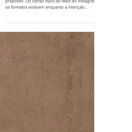
publicidade mudou (mas não a
sua intenção)
A publicidade mudou de suporte, mas não de
propósito. Do cartaz físico ao feed do Instagram,
os formatos evoluem enquanto a intenção
continua sendo a mesma: captar atenção, gerar
emoção, criar conexão e provocar ação. Em um
mundo de scroll constante, a imagem se adapta,
mas a essência publicitária permanece intacta.