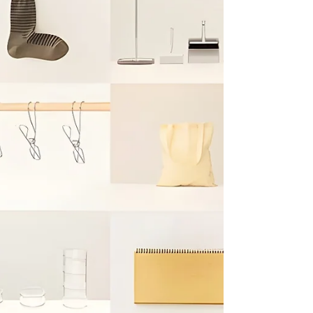
É uma ferramenta essencial para construir
identidade, despertar emoções e criar ligação
com o público. Desde a escolha do sujeito,
atmosfera, tensão até à resolução, cada detalhe
importa. Marcas que dominam esta arte
transformam imagens em mensagens com
propósito, aumentando o impacto e a fidelidade
do cliente. Quer transformar a sua comunicação
visual? Estamos aqui para ajudar.